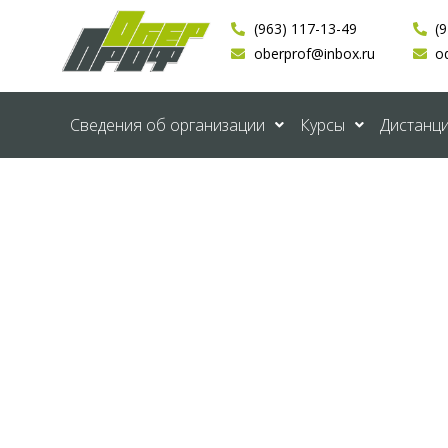
(963) 117-13-49
(
oberprof@inbox.ru
o
Сведения об организации
Курсы
Дистанц